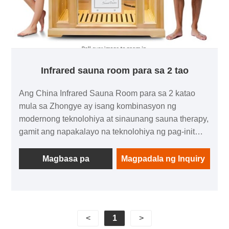
Infrared sauna room para sa 2 tao
Ang China Infrared Sauna Room para sa 2 katao
mula sa Zhongye ay isang kombinasyon ng
modernong teknolohiya at sinaunang sauna therapy,
gamit ang napakalayo na teknolohiya ng pag-init
upang tumagos nang malalim sa mga tisyu ng balat,
itaguyod ang sirkulasyon ng dugo at detoxification,
Magbasa pa
Magpadala ng Inquiry
na nagdadala ng komportable at nakapagpapalakas
na karanasan. Ang ganitong uri ng sauna ay
karaniwang gawa sa matibay na hemlock, tinitiyak
ang pangmatagalang tibay. Nilagyan ng mga
<
1
>
advanced na tampok tulad ng mga pintuan ng