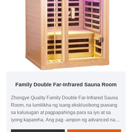
Family Double Far-Infrared Sauna Room
Zhongye Quality Family Double Far-Infrared Sauna
Room, na lumilikha ng isang eksklusibong puwang
sa kalusugan at pagpapahinga para sa iyo at sa
iyong kapareha. Ang pag -ampon ng advanced na
teknolohiya ng pag -init ng infrared, mabilis itong