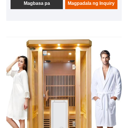
nag -iinit at pantay na nagpapalabas ng init, na
Magbasa pa
Magpadala ng Inquiry
nagpapahintulot sa init na mabilis na mapalawak
ang buong katawan. Ang infrared radiation ay
tumagos nang malalim sa balat, nagtataguyod ng
sirkulasyon ng dugo, pinabilis ang metabolismo,
epektibong pinapaginhawa ang pagkapagod, at
pinapawi ang pag -igting ng kalamnan.