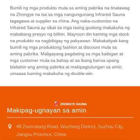
salamin at mga panel ng control ng touch screen,
Bumili ng mga produkto mula sa aming pabrika na tinatawag
madali itong mapatakbo. Bilang karagdagan,
na Zhongye na isa sa mga nangungunang Infrared Sauna
mayroon din itong mga pakinabang tulad ng walang
tagagawa at supplier sa china. Ang naka-customize na
kinakailangang pagpapanatili, maginhawa at
Infrared Sauna ay sikat sa mga taong gustong makakuha ng
mababang presyo ng bilihin. Mayroon din kaming mga stock
mahusay. Ang mga gumagamit ay madaling
na produkto na nagbibigay ng pakyawan. Makakatiyak kang
tamasahin ang isang mataas na kalidad na
bumili ng mga produktong fashion at discount mula sa
karanasan sa sauna sa bahay, kung ito ay pagtikim
aming pabrika. Maligayang pagdating sa mga kaibigan at
ng alak, pagbabasa, o paggugol ng oras sa pamilya,
mga customer mula sa bahay at sa ibang bansa upang
ito ay gantimpala para sa isang abalang buhay.
bisitahin ang aming pabrika at makipagtulungan sa amin,
umaasa kaming makakuha ng double-win.
Makipag-ugnayan sa amin
48 Zoumatang Road, Wuzhong District, Suzhou City,
Jiangsu Province, China