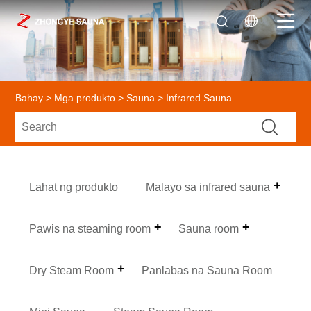
Bahay
>
Mga produkto
>
Sauna
> Infrared Sauna
Lahat ng produkto
Malayo sa infrared sauna
Pawis na steaming room
Sauna room
Dry Steam Room
Panlabas na Sauna Room